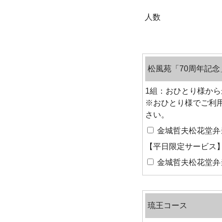
人数
松風苑「70周年記念
1組：おひとり様から
※おひとり様でご利
さい。
金城哲夫松花堂弁当 
【平日限定サービス
金城哲夫松花堂弁当 
琉王コース