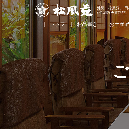
松風苑
沖縄「松風苑」 
/ 金城哲夫資料館
トップ
お品書き
お土産