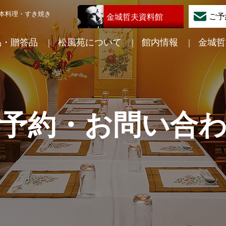
日本料理・すき焼き
ご予
金城哲夫資料館
品・贈答品
松風苑について
館内情報
金城哲