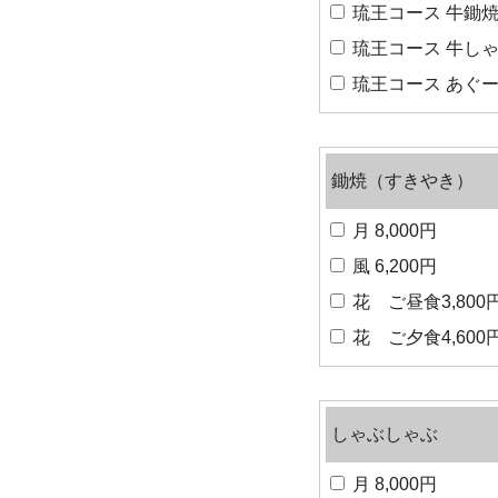
琉王コース 牛鋤焼 
琉王コース 牛しゃぶ
琉王コース あぐー豚
鋤焼（すきやき）
月 8,000円
風 6,200円
花 ご昼食3,800
花 ご夕食4,600
しゃぶしゃぶ
月 8,000円